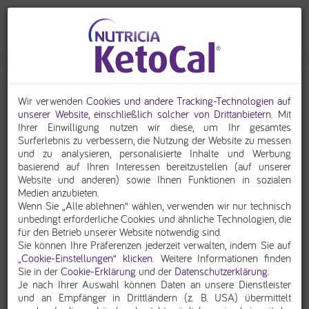
Eventgalerie
Wir verwenden
Cookies und andere Tracking-Technologien auf
unserer Website, einschließlich solcher von Drittanbietern
. Mit
1
2
3
>
Ihrer Einwilligung nutzen wir diese, um Ihr gesamtes
Surferlebnis zu verbessern, die Nutzung der Website zu messen
und zu analysieren, personalisierte Inhalte und Werbung
21. Dezember 2022
basierend auf Ihren Interessen bereitzustellen (auf unserer
KetoKitchenTalks im Advent 2022
Website und anderen) sowie Ihnen Funktionen in sozialen
Medien anzubieten.
Wenn Sie „Alle ablehnen“ wählen, verwenden wir nur technisch
unbedingt erforderliche Cookies und ähnliche Technologien, die
13. Dezember 2021
für den Betrieb unserer Website notwendig sind.
KetoKitchenTalks im Advent 2021
Sie können Ihre Präferenzen jederzeit verwalten, indem Sie auf
„Cookie-Einstellungen“ klicken
. Weitere Informationen finden
Sie in der
Cookie-Erklärung
und der
Datenschutzerklärung
.
Je nach Ihrer Auswahl können Daten an unsere Dienstleister
24. März 2021
und an Empfänger in Drittländern (z. B. USA) übermittelt