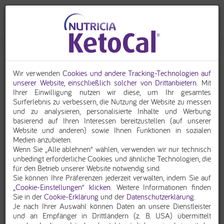
Beikost bei ketogener Ernährungstherapie*
Wir verwenden
Cookies und andere Tracking-Technologien auf
unserer Website, einschließlich solcher von Drittanbietern
. Mit
Ihrer Einwilligung nutzen wir diese, um Ihr gesamtes
Surferlebnis zu verbessern, die Nutzung der Website zu messen
und zu analysieren, personalisierte Inhalte und Werbung
basierend auf Ihren Interessen bereitzustellen (auf unserer
Website und anderen) sowie Ihnen Funktionen in sozialen
Medien anzubieten.
Wenn Sie „Alle ablehnen“ wählen, verwenden wir nur technisch
unbedingt erforderliche Cookies und ähnliche Technologien, die
für den Betrieb unserer Website notwendig sind.
Sie können Ihre Präferenzen jederzeit verwalten, indem Sie auf
„Cookie-Einstellungen“ klicken
. Weitere Informationen finden
Sie in der
Cookie-Erklärung
und der
Datenschutzerklärung
.
In den ersten 4-6 Monaten kann Ihr Säugling ausschließlich
Je nach Ihrer Auswahl können Daten an unsere Dienstleister
mit einer ketogenen Flaschennahrung, wie z.B.
KetoCal 3:1
und an Empfänger in Drittländern (z. B. USA) übermittelt
ernährt werden. Ab dem 5.-7. Lebensmonat können die ersten