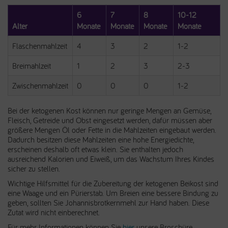
6
7
8
10-12
Alter
Monate
Monate
Monate
Monate
Flaschenmahlzeit
4
3
2
1-2
Breimahlzeit
1
2
3
2-3
Zwischenmahlzeit
0
0
0
1-2
Bei der ketogenen Kost können nur geringe Mengen an Gemüse,
Fleisch, Getreide und Obst eingesetzt werden, dafür müssen aber
größere Mengen Öl oder Fette in die Mahlzeiten eingebaut werden.
Dadurch besitzen diese Mahlzeiten eine hohe Energiedichte,
erscheinen deshalb oft etwas klein. Sie enthalten jedoch
ausreichend Kalorien und Eiweiß, um das Wachstum Ihres Kindes
sicher zu stellen.
Wichtige Hilfsmittel für die Zubereitung der ketogenen Beikost sind
eine Waage und ein Pürierstab. Um Breien eine bessere Bindung zu
geben, sollten Sie Johannisbrotkernmehl zur Hand haben. Diese
Zutat wird nicht einberechnet.
Für mehr Informationen können Sie
hier
unsere Broschüre