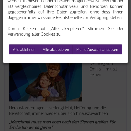
werden. In diesen Ländern besteht möglicherweise kein mit der
EU vergleichbares Datenschutzniveau, und Behörden können
Einstellungen bearbeiten
gegebenenfalls auf Ihre Daten zugreifen, ohne dass Ihnen
dagegen immer wirksame Rechtsbehelfe zur Verfügung stehen.
Durch Klicken auf „Alle akzeptieren“ stimmen Sie der
Verwendung aller Cookies zu.
Alle ablehnen
Alle akzeptieren
Meine Auswahl anpassen
KetoStory von Emilia (17)
Der Weg von
Emilia – mit all
seinen
Herausforderungen – verlangt Mut, Hoffnung und die
Bereitschaft, immer wieder über sich hinauszuwachsen.
„Manchmal muss man eben nach den Sternen greifen. Für
Emilia tun wir es gerne.“