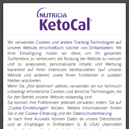
KetoStories - Persönliche Erfahrungen mit der
ketogenen Diät
Wir verwenden
Cookies und andere Tracking-Technologien auf
unserer Website, einschließlich solcher von Drittanbietern
. Mit
Was hat sich durch die ketogene Diät verändert, wie erleben
Ihrer Einwilligung nutzen wir diese, um Ihr gesamtes
Patienten ihren Alltag, wie verlief ihr Start und die Umstellung auf
Surferlebnis zu verbessern, die Nutzung der Website zu messen
die neue Ernährungsweise und welche Unterstützung war für sie
und zu analysieren, personalisierte Inhalte und Werbung
dabei hilfreich?
basierend auf Ihren Interessen bereitzustellen (auf unserer
In den „KetoStories“ berichten Patienten von ihren persönlichen
Website und anderen) sowie Ihnen Funktionen in sozialen
Erfahrungen mit der ketogenen Diät.
Medien anzubieten.
Wenn Sie „Alle ablehnen“ wählen, verwenden wir nur technisch
unbedingt erforderliche Cookies und ähnliche Technologien, die
für den Betrieb unserer Website notwendig sind.
Sie können Ihre Präferenzen jederzeit verwalten, indem Sie auf
„Cookie-Einstellungen“ klicken
. Weitere Informationen finden
Sie in der
Cookie-Erklärung
und der
Datenschutzerklärung
.
Die Anzeige von Youtube-Inhalten wurde blockiert.
Je nach Ihrer Auswahl können Daten an unsere Dienstleister
Um den Inhalt anschauen zu können, aktivieren Sie
und an Empfänger in Drittländern (z. B. USA) übermittelt
bitte die entsprechende Cookie-Kategorie.