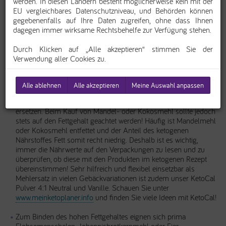
werden. In diesen Ländern besteht möglicherweise kein mit der
Welche Zutaten benötige ich?
EU vergleichbares Datenschutzniveau, und Behörden können
gegebenenfalls auf Ihre Daten zugreifen, ohne dass Ihnen
Schmecken die Plätzchen denn auch süß?
dagegen immer wirksame Rechtsbehelfe zur Verfügung stehen.
Durch Klicken auf „Alle akzeptieren“ stimmen Sie der
Verwendung aller Cookies zu.
Hier ein paar Tipps für eine erfolgreiche Bäckerei!
Alle ablehnen
Alle akzeptieren
Meine Auswahl anpassen
Beim ketogenen Backen können gemahlene Mandeln,
Mandelmehl, Kokosflocken oder Kokosmehl übliches Mehl
ersetzen. Beim Kauf von Mandel- oder Kokosmehl sollte jedoch
stets auf den Fettgehalt geachtet werden! Häufig ist Mandelmehl
oder Kokosmehl entfettet und der Anteil des ketogenen
Nährstoffes Fett somit recht niedrig. Deshalb ist es wichtig,
immer die Nährwerte auf den Verpackungen zu lesen und zu
überprüfen, ob diese mit den Produkten im ketogenen Rezept
übereinstimmen! Sehr hilfreich und flexibel einsetzbar als
Mehlersatz in vielen Gebäckvariationen ist zudem unser KetoCal
Pulver 4:1 Neutral und Vanille. Schauen Sie unter
www.meinketoplaner.info
und finden Sie viele Ideen mit KetoCal!
Zum Binden des hohen Fettgehaltes eignen sich prima