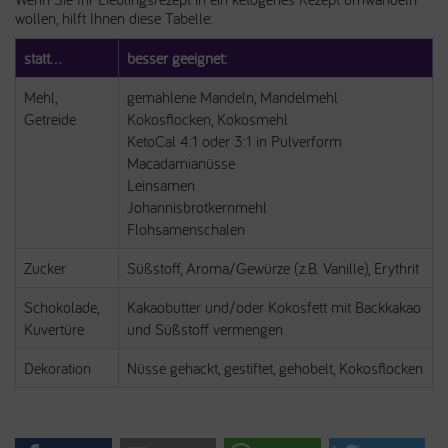
wollen, hilft Ihnen diese Tabelle:
statt...
besser geeignet:
Mehl,
gemahlene Mandeln, Mandelmehl
Getreide
Kokosflocken, Kokosmehl
KetoCal 4:1 oder 3:1 in Pulverform
Macadamianüsse
Leinsamen
Johannisbrotkernmehl
Flohsamenschalen
Zucker
Süßstoff, Aroma/Gewürze (z.B. Vanille), Erythrit
Schokolade,
Kakaobutter und/oder Kokosfett mit Backkakao
Kuvertüre
und Süßstoff vermengen
Dekoration
Nüsse gehackt, gestiftet, gehobelt, Kokosflocken