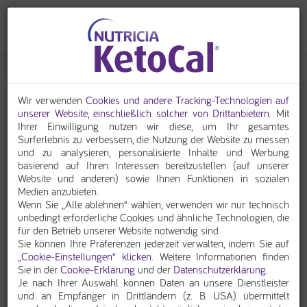
Fett ist nicht gleich Fett – Fette in der
Wir verwenden
Cookies und andere Tracking-Technologien auf
ketogenen Ernährungstherapie
unserer Website, einschließlich solcher von Drittanbietern
. Mit
Ihrer Einwilligung nutzen wir diese, um Ihr gesamtes
Surferlebnis zu verbessern, die Nutzung der Website zu messen
Bei der
und zu analysieren, personalisierte Inhalte und Werbung
basierend auf Ihren Interessen bereitzustellen (auf unserer
Website und anderen) sowie Ihnen Funktionen in sozialen
Medien anzubieten.
Wenn Sie „Alle ablehnen“ wählen, verwenden wir nur technisch
unbedingt erforderliche Cookies und ähnliche Technologien, die
für den Betrieb unserer Website notwendig sind.
Sie können Ihre Präferenzen jederzeit verwalten, indem Sie auf
„Cookie-Einstellungen“ klicken
. Weitere Informationen finden
ketogenen Diät ist der Anteil an Fett in der Nahrung sehr hoch
Sie in der
Cookie-Erklärung
und der
Datenschutzerklärung
.
und variiert von 60-90% der Gesamtenergiezufuhr. Der hohe
Je nach Ihrer Auswahl können Daten an unsere Dienstleister
Fettanteil ist entscheidend für die Bildung von Ketonen und
und an Empfänger in Drittländern (z. B. USA) übermittelt
deshalb erforderlich. Ein ausgewogenes Verhältnis