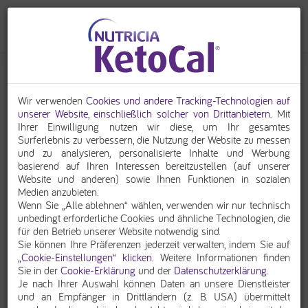
22.09.2017
Ketogenes Kochevent in der Villa Kunterbunt Trier
Wir verwenden
Cookies und andere Tracking-Technologien auf
unserer Website, einschließlich solcher von Drittanbietern
. Mit
Zum wiederholten Mal trafen sich Eltern von Kindern mit Epilepsien
Ihrer Einwilligung nutzen wir diese, um Ihr gesamtes
in der Villa Kunterbunt des Klinikums Mutterhaus der
Surferlebnis zu verbessern, die Nutzung der Website zu messen
Borromäerinnen in Trier zum ketogenen Kochen.
und zu analysieren, personalisierte Inhalte und Werbung
basierend auf Ihren Interessen bereitzustellen (auf unserer
Website und anderen) sowie Ihnen Funktionen in sozialen
Medien anzubieten.
Wenn Sie „Alle ablehnen“ wählen, verwenden wir nur technisch
unbedingt erforderliche Cookies und ähnliche Technologien, die
für den Betrieb unserer Website notwendig sind.
Sie können Ihre Präferenzen jederzeit verwalten, indem Sie auf
„Cookie-Einstellungen“ klicken
. Weitere Informationen finden
Sie in der
Cookie-Erklärung
und der
Datenschutzerklärung
.
Je nach Ihrer Auswahl können Daten an unsere Dienstleister
und an Empfänger in Drittländern (z. B. USA) übermittelt